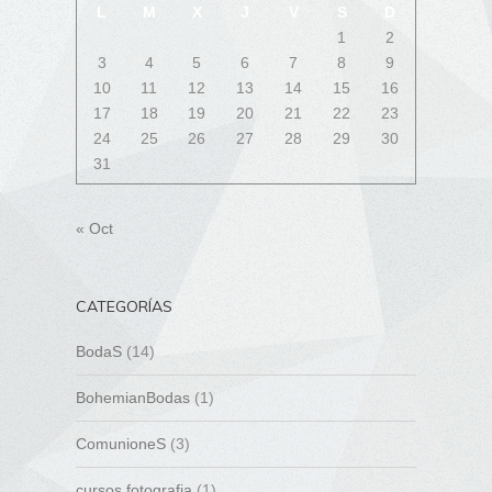
L
M
X
J
V
S
D
1
2
3
4
5
6
7
8
9
10
11
12
13
14
15
16
17
18
19
20
21
22
23
24
25
26
27
28
29
30
31
« Oct
CATEGORÍAS
BodaS
(14)
BohemianBodas
(1)
ComunioneS
(3)
cursos fotografia
(1)