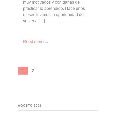
muy motivados y con ganas de
practicar lo aprendido. Hace unos
meses tuvimos la oportunidad de
volver a […]
Read more →
1
2
AGOSTO 2026
L
M
X
J
V
S
D